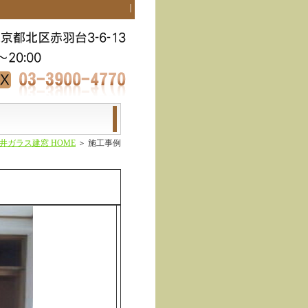
すぐ電話を ｜
井ガラス建窓 HOME
＞ 施工事例
。