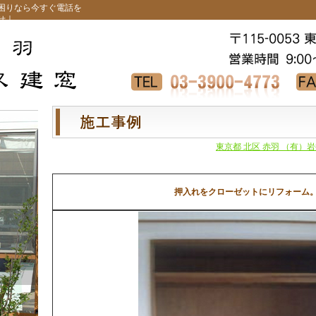
窓リフォームでお困りなら今
せ
｜
東京都 北区 赤羽 （有）岩
押入れをクローゼットにリフォーム